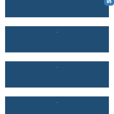
...
...
...