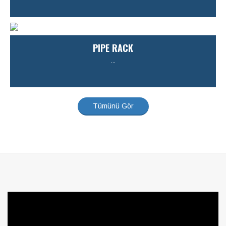
PIPE RACK
...
Tümünü Gör