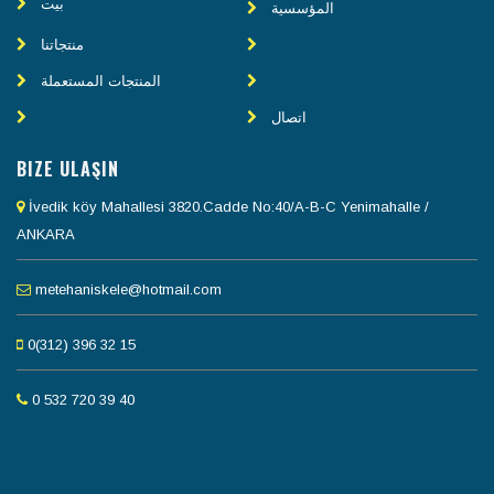
بيت
المؤسسية
منتجاتنا
المنتجات المستعملة
اتصال
BIZE ULAŞIN
İvedik köy Mahallesi 3820.Cadde No:40/A-B-C Yenimahalle /
ANKARA
metehaniskele@hotmail.com
0(312) 396 32 15
0 532 720 39 40