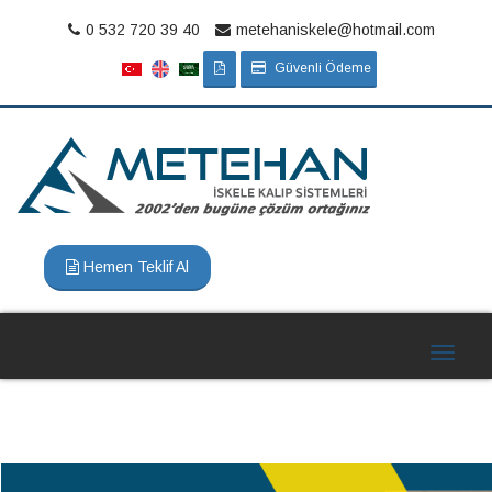
0 532 720 39 40
metehaniskele@hotmail.com
Güvenli Ödeme
Toggle
navigat
Hemen Teklif Al
Toggle
navigat