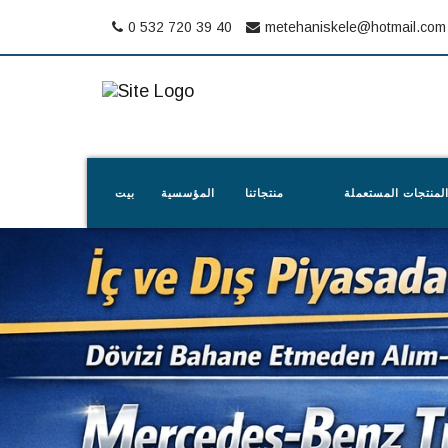
0 532 720 39 40
metehaniskele@hotmail.com
لمنتجات المستعملة
منتجاتنا
المؤسسية
بيت