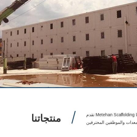
منتجاتنا
تقدم Metehan Scaffolding مساهمات كبيرة في تنمية البلاد في قطاع السقالات والشدات. تقدم شركتنا الحلول الأنسب لجميع أنواع المشاريع من خلال مجموعة منتجاتها